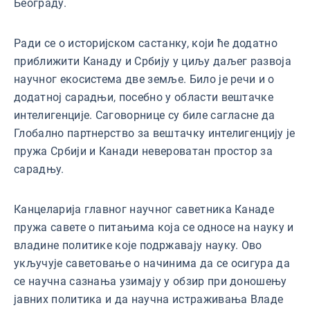
Београду.
Ради се о историјском састанку, који ће додатно
приближити Канаду и Србију у циљу даљег развоја
научног екосистема две земље. Било је речи и о
додатној сарадњи, посебно у области вештачке
интелигенције. Саговорнице су биле сагласне да
Глобално партнерство за вештачку интелигенцију је
пружа Србији и Канади невероватан простор за
сарадњу.
Канцеларија главног научног саветника Канаде
пружа савете о питањима која се односе на науку и
владине политике које подржавају науку. Ово
укључује саветовање о начинима да се осигура да
се научна сазнања узимају у обзир при доношењу
јавних политика и да научна истраживања Владе