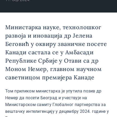
Министарка науке, технолошког
развоја и иновација др Јелена
Беговић у оквиру званичне посете
Канади састала се у Амбасади
Републике Србије у Отави са др
Моном Немер, главном научном
саветницом премијера Канаде
Том приликом министарка је упутила позив др
Немер да посети Београд и учествује на
Министарском самиту Глобалног партнерства за
вештачку интелигенцију у децембру 2024. године у