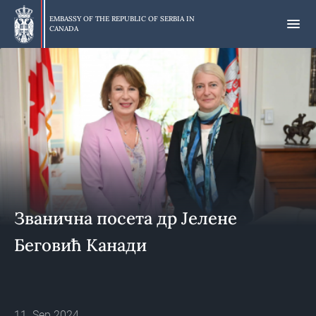
Skip
to
EMBASSY OF THE REPUBLIC OF SERBIA IN
CANADA
main
content
Званична посета др Јелене
Беговић Канади
11. Sep 2024.